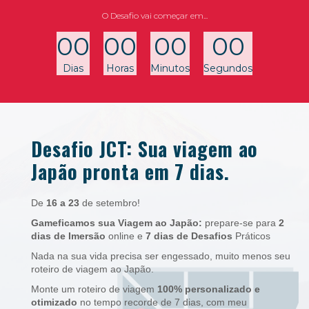
O Desafio vai começar em...
00
00
00
00
Dias
Horas
Minutos
Segundos
Desafio JCT: Sua viagem ao
Japão pronta em 7 dias.
De
16 a 23
de setembro!
Gameficamos sua Viagem ao Japão:
prepare-se para
2
dias de Imersão
online e
7 dias de Desafios
Práticos
Nada na sua vida precisa ser engessado, muito menos seu
roteiro de viagem ao Japão.
Monte um roteiro de viagem
100% personalizado e
otimizado
no tempo recorde de 7 dias, com meu