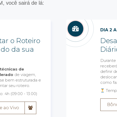
 você sairá de lá:
DIA 2 A
r o Roteiro
Desaf
ado da sua
Diári
Durante
receberá
técnicas de
definir 
lerado
de viagem,
desloca
se bem estruturada e
como faz
tar seu roteiro.
Tempo 
 4h (09:00 - 13:00)
Bônu
e ao Vivo