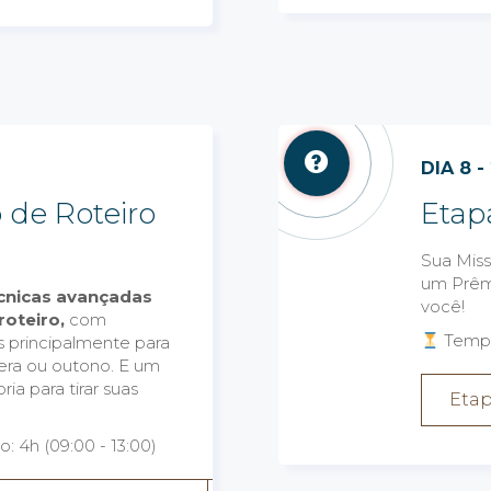
DIA 8 -
 de Roteiro
Etap
Sua Miss
um Prêmi
cnicas avançadas
você!
roteiro,
com
Tempo
s principalmente para
era ou outono. E um
a para tirar suas
Eta
 4h (09:00 - 13:00)