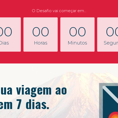
O Desafio vai começar em...
00
00
00
0
Dias
Horas
Minutos
Segu
Sua viagem ao
em 7 dias.