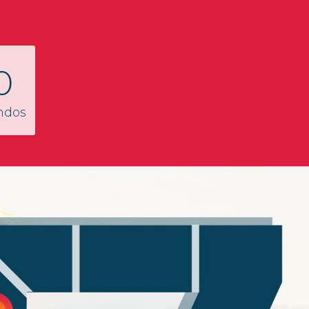
0
ndos