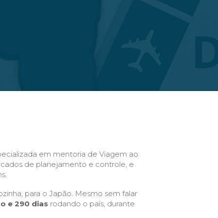
ecializada em mentoria de Viagem ao
rcados de planejamento e controle, e
s.
sozinha, para o Japão. Mesmo sem falar
o e 290 dias
rodando o país, durante