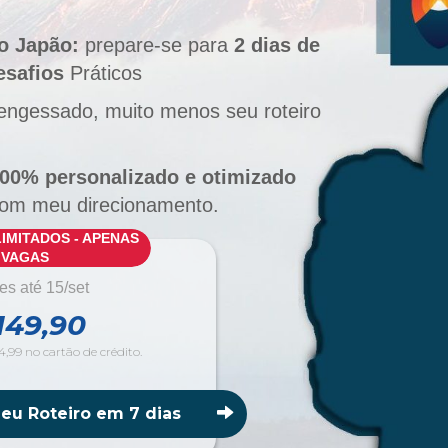
o Japão:
prepare-se para
2 dias de
esafios
Práticos
 engessado, muito menos seu roteiro
00% personalizado e otimizado
com meu direcionamento.
MITADOS - APENAS
0 VAGAS
es até 15/set
149,90
,99 no cartão de crédito.
eu Roteiro em 7 dias