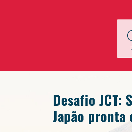
ok
st
pp
Desafio JCT: 
am
Japão pronta 