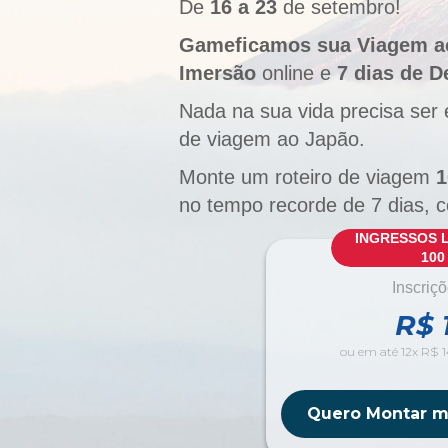
De
16 a 23
de setembro!
Gameficamos sua Viagem a
Imersão
online e
7 dias de D
Nada na sua vida precisa ser
de viagem ao Japão.
Monte um roteiro de viagem
1
no tempo recorde de 7 dias, 
INGRESSOS LI
10
Inscriçõ
R$ 
ou em até 12x R$ 14
Quero Montar m