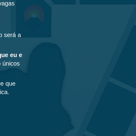
 vagas
o será a
que eu e
 únicos
re que
ica.