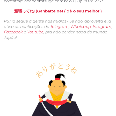
contato@japaocomtsuge.com.br
ou (21)98076-2737.
頑張ってね! (Ganbatte ne! / dê o seu melhor!)
PS.: já segue a gente nas mídias? Se não, aproveita e já
ativa as notificações do
Telegram
,
Whatsapp
,
Intagram
,
Facebook
e
Youtube
, pra não perder nada do mundo
Japão!