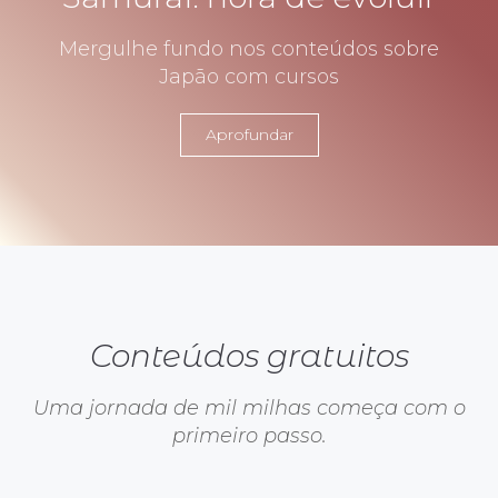
Mergulhe fundo nos conteúdos sobre
Japão com cursos
Aprofundar
Conteúdos gratuitos
Uma jornada de mil milhas começa com o
primeiro passo.