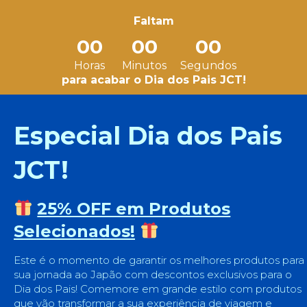
Faltam
00
00
00
Horas
Minutos
Segundos
para acabar o Dia dos Pais JCT!
Especial Dia dos Pais
JCT!
25% OFF em Produtos
Selecionados!
Este é o momento de garantir os melhores produtos para
sua jornada ao Japão com descontos exclusivos para o
Dia dos Pais! Comemore em grande estilo com produtos
que vão transformar a sua experiência de viagem e