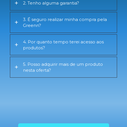
2. Tenho alguma garantia?
3. É seguro realizar minha compra pela
Greenn?
4. Por quanto tempo terei acesso aos
produtos?
5. Posso adquirir mais de um produto
nesta oferta?