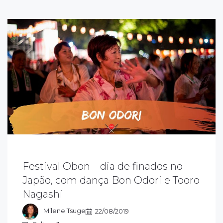
Festival Obon – dia de finados no
estival Obon, ou simplesmente Bon é o
Japão, com dança Bon Odori e Tooro
ome do festival para celebrar a visita dos
Nagashi
spíritos dos antepassados e realizado em
odo o território japonês.
Milene Tsuge
22/08/2019