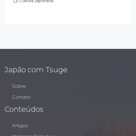
Cultura Japonesa
ultura Japonesa
Japão com Tsuge
Sobre
Contato
Conteúdos
Artigos