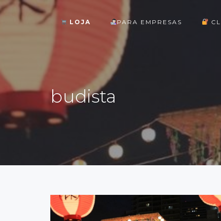
LOJA
PARA EMPRESAS
CL
ok
budista
st
pp
am