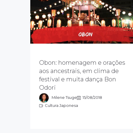
Obon: homenagem e orações
Existem várias teorias para a origem
aos ancestrais, em clima de
do Obon, mas no Japão, o evento é
destinado a cultuar a memória dos
festival e muita dança Bon
antepassados e guiar as almas a
Odori
encontrarem a paz, no mundo
espiritual.
Milene Tsuge
15/08/2018
Cultura Japonesa
Cultura Japonesa