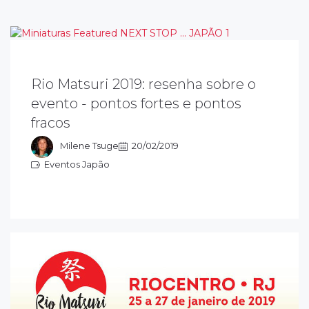
Rio Matsuri 2019: resenha sobre o
o final de janeiro, aconteceu o Festival Rio
evento - pontos fortes e pontos
atsuri 2019, que promove a cultura
fracos
aponesa, trazendo entretenimento para
odas as idades.
Milene Tsuge
20/02/2019
Eventos Japão
ventos Japão