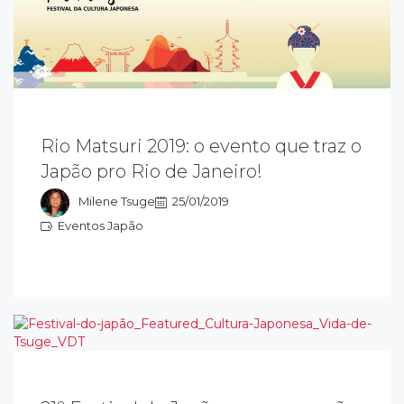
e 25 à 27/01, vai rolar a segunda edição do
Rio Matsuri 2019: o evento que traz o
io Matsuri, no Riocentro, que foi o maior
Japão pro Rio de Janeiro!
ucesso no ano passado e toda a família
ode se divertir.
Milene Tsuge
25/01/2019
Eventos Japão
ventos Japão