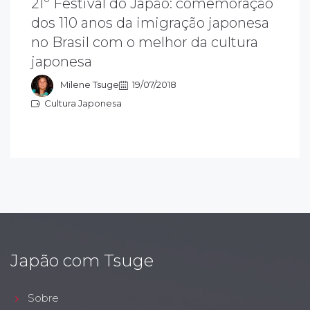
21º Festival do Japão: comemoração
dos 110 anos da imigração japonesa
 objetivo do festival do japão é preservar e
ivulgar a cultura japonesa e transmitir as
no Brasil com o melhor da cultura
radições para as novas gerações. Este ano
japonesa
omenageia os 110 anos da imigração
aponesa.
Milene Tsuge
19/07/2018
Cultura Japonesa
ultura Japonesa
Japão com Tsuge
Sobre