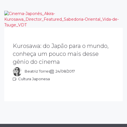
Kurosawa: do Japão para o mundo,
kira Kurosawa dirigiu mais de 30 filmes. É
conheça um pouco mais desse
mplamente considerado como um dos
gênio do cinema
ineastas mais importantes e influentes da
istória do cinema...
Beatriz Torres
24/08/2017
Cultura Japonesa
ultura Japonesa