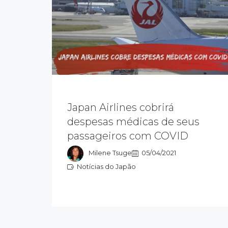
A Japan Airlines – JAL - está
Japan Airlines cobrirá
oferecendo um serviço para cobrir as
despesas de seus passageiros
despesas médicas de seus
internacionais com testes, tratamento
passageiros com COVID
e quarentena, que tenham se
infectado com COVID-19 no exterior
Milene Tsuge
05/04/2021
Notícias do Japão
Notícias do Japão