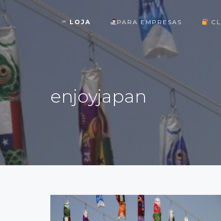
LOJA
PARA EMPRESAS
CL
ok
enjoyjapan
st
pp
am