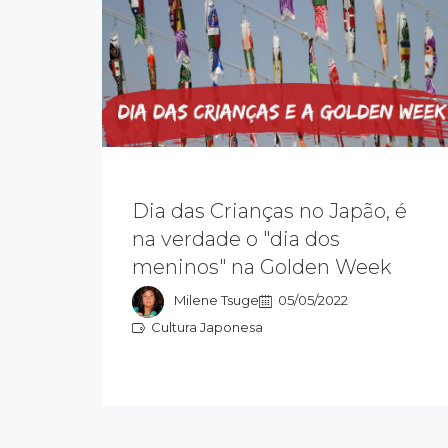
Durante a Golden Week, o país inteiro
Dia das Crianças no Japão, é
fica enfeitado com os koinobori,
flâmulas coloridas de carpas em
na verdade o "dia dos
celebração ao Dia dos Meninos. A
meninos" na Golden Week
carpa simboliza a resistência, a
perseverança e a força.
Milene Tsuge
05/05/2022
Cultura Japonesa
Cultura Japonesa