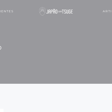
IENTES
ART
P