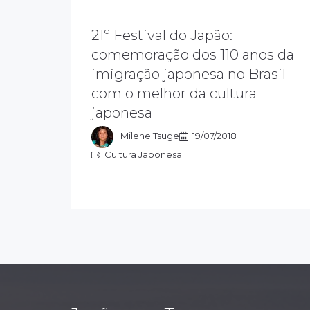
21º Festival do Japão:
comemoração dos 110 anos da
O objetivo do festival do japão é
imigração japonesa no Brasil
preservar e divulgar a cultura
japonesa e transmitir as tradições para
com o melhor da cultura
as novas gerações. Este ano
japonesa
homenageia os 110 anos da imigração
japonesa.
Milene Tsuge
19/07/2018
Cultura Japonesa
Cultura Japonesa