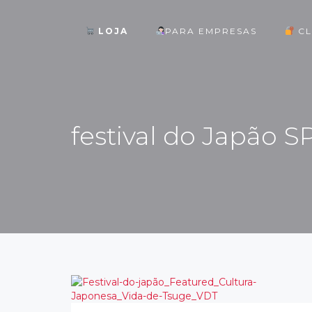
LOJA
PARA EMPRESAS
CL
ok
festival do Japão S
st
pp
am