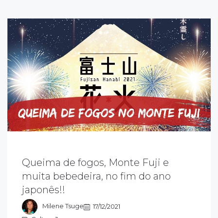
Queima de fogos, Monte Fuji e
ssa parte do Monte Fuji fica na cidade de
muita bebedeira, no fim do ano
usono, província de Shizuoka. Além do show
japonês!!
a queima de fogos, você pode apreciar a
atureza exuberante.
Milene Tsuge
17/12/2021