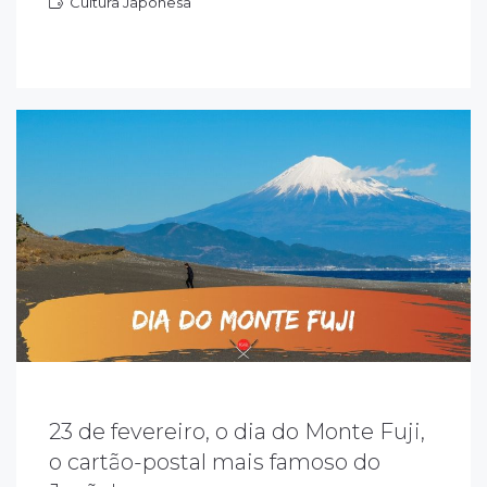
Cultura Japonesa
ultura Japonesa
23 de fevereiro, o dia do Monte Fuji,
o cartão-postal mais famoso do
ocê sabia que o Monte Fuji tem uma data