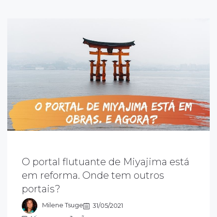
O portal flutuante de Miyajima está
magina você chegar em Miyajima e não
em reforma. Onde tem outros
onseguir ver nada? Por isso, vamos dar dicas
portais?
e outros portais flutuantes que você pode
onhecer no Japão.
Milene Tsuge
31/05/2021