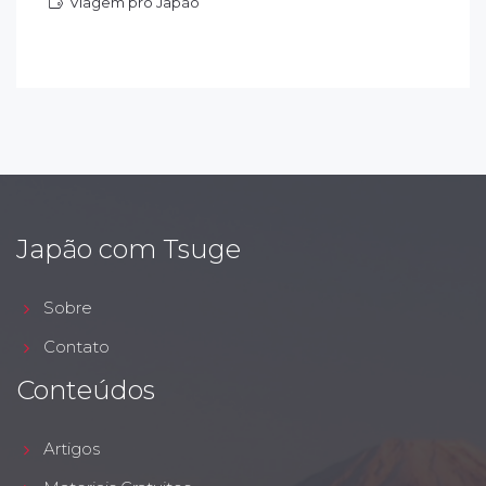
Viagem pro Japão
iagem pro Japão
Japão com Tsuge
Sobre
Contato
Conteúdos
Artigos