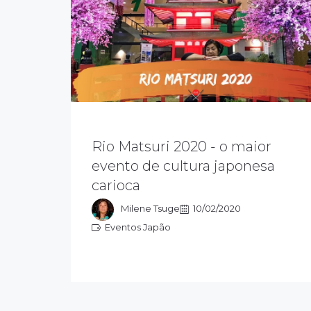
Rio Matsuri 2020. Um festival que
Rio Matsuri 2020 - o maior
trouxe para o público a gastronomia,
cultura, J-pop, oficinas, workshops,
evento de cultura japonesa
arte, danças e esportes, tudo
carioca
relacionado ao Japão e atividades
para todos os gostos.
Milene Tsuge
10/02/2020
Eventos Japão
Eventos Japão