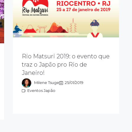
Rio Matsuri 2019: o evento que
De 25 à 27/01, vai rolar a segunda
edição do Rio Matsuri, no Riocentro,
traz o Japão pro Rio de
que foi o maior sucesso no ano
Janeiro!
passado e toda a família pode se
divertir.
Milene Tsuge
25/01/2019
Eventos Japão
Eventos Japão