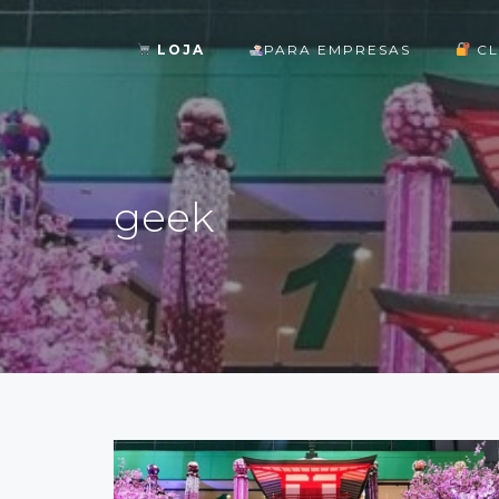
LOJA
PARA EMPRESAS
CL
ok
geek
st
pp
am