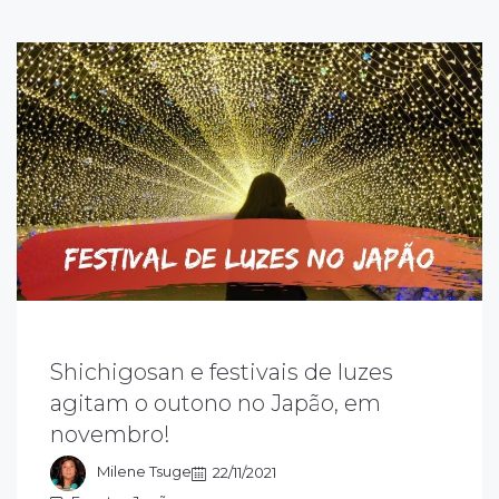
Shichigosan e festivais de luzes
ovembro ainda é outono no Japão e, além
agitam o outono no Japão, em
o fenômeno Koyo’ que colore a natureza
novembro!
om cores vibrantes, há os festivais de luzes
or toda a parte.
Milene Tsuge
22/11/2021