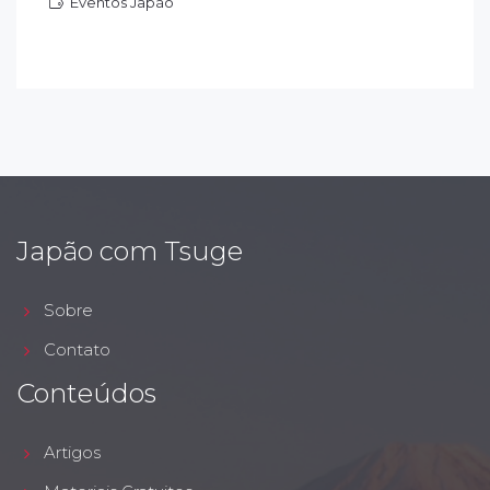
Eventos Japão
ventos Japão
Japão com Tsuge
Sobre
Contato
Conteúdos
Artigos