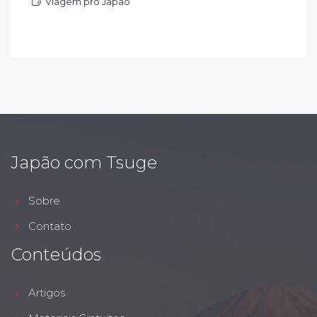
Viagem pro Japão
iagem pro Japão
Japão com Tsuge
Sobre
Contato
Conteúdos
Artigos