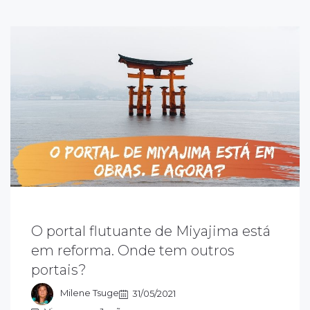
O portal flutuante de Miyajima está
magina você chegar em Miyajima e não
em reforma. Onde tem outros
onseguir ver nada? Por isso, vamos dar dicas
portais?
e outros portais flutuantes que você pode
onhecer no Japão.
Milene Tsuge
31/05/2021