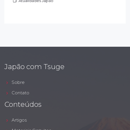
Atualidades Japão
tualidades Japão
Japão com Tsuge
Sobre
Contato
Conteúdos
Artigos