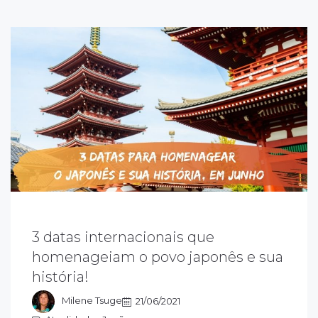
3 datas internacionais que
o redor do mundo, foram criadas datas para
homenageiam o povo japonês e sua
omenagear o japonês e sua história. Em
história!
unho, existem 3 datas que vale a pena você
onhecer
Milene Tsuge
21/06/2021