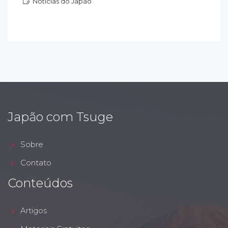
Notícias do Japão
otícias do Japão
Japão com Tsuge
Sobre
Contato
Conteúdos
Artigos