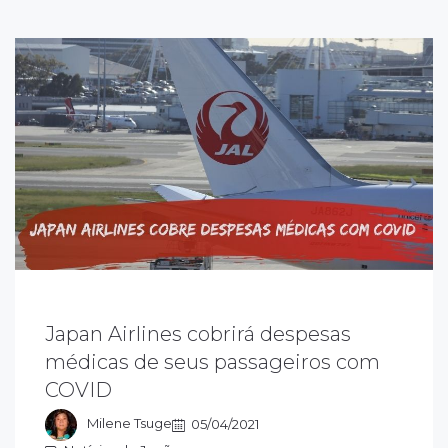
Japan Airlines cobrirá despesas
 Japan Airlines – JAL - está oferecendo um
erviço para cobrir as despesas de seus
médicas de seus passageiros com
assageiros internacionais com testes,
COVID
ratamento e quarentena, que tenham se
nfectado com COVID-19 no exterior
Milene Tsuge
05/04/2021