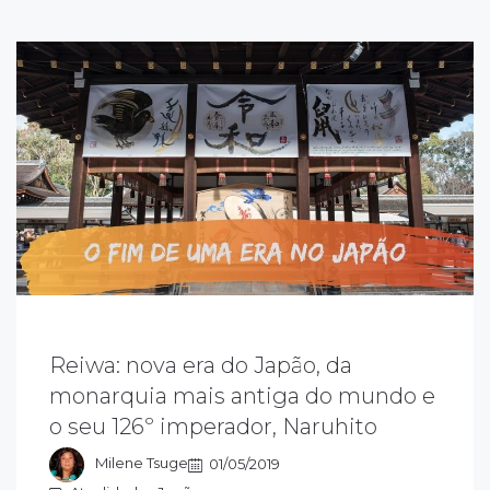
Reiwa: nova era do Japão, da
 passagem do trono, em vida, do atual
monarquia mais antiga do mundo e
mperador Akihito para o príncipe herdeiro
o seu 126º imperador, Naruhito
aruhito. O fim da era Heisei e o início da era
eiwa, no dia 1º de Maio. O ano zero!
Milene Tsuge
01/05/2019