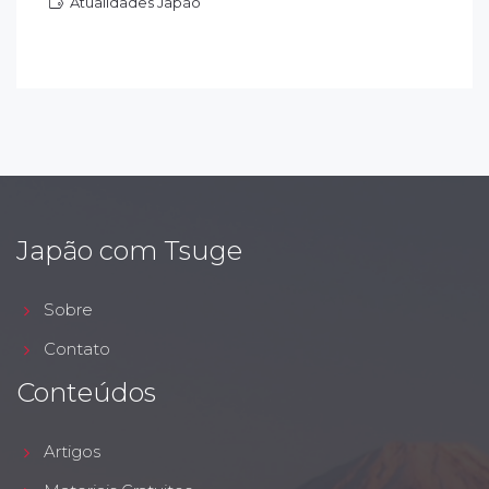
Atualidades Japão
tualidades Japão
Japão com Tsuge
Sobre
Contato
Conteúdos
Artigos