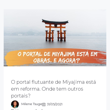
O portal flutuante de Miyajima está
magina você chegar em Miyajima e não
em reforma. Onde tem outros
onseguir ver nada? Por isso, vamos dar dicas
portais?
e outros portais flutuantes que você pode
onhecer no Japão.
Milene Tsuge
31/05/2021