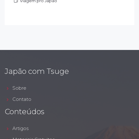
Viagem pro Japão
iagem pro Japão
Japão com Tsuge
Sobre
Contato
Conteúdos
Artigos