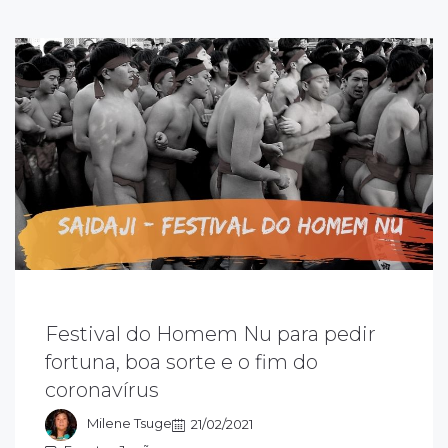
Festival do Homem Nu para pedir
odos os anos, milhares de homens quase
us, vestindo apenas um fundoshi – tanga,
fortuna, boa sorte e o fim do
articipam de um ritual para pedir fortuna,
coronavírus
orte e felicidade. Neste ano, a oração
special foi pelo fim do coronavírus.
Milene Tsuge
21/02/2021