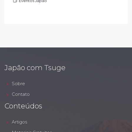
Eventos Japão
ventos Japão
Japão com Tsuge
Sobre
Contato
Conteúdos
Artigos