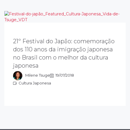
21º Festival do Japão: comemoração
dos 110 anos da imigração japonesa
 objetivo do festival do japão é preservar e
ivulgar a cultura japonesa e transmitir as
no Brasil com o melhor da cultura
radições para as novas gerações. Este ano
japonesa
omenageia os 110 anos da imigração
aponesa.
Milene Tsuge
19/07/2018
Cultura Japonesa
ultura Japonesa