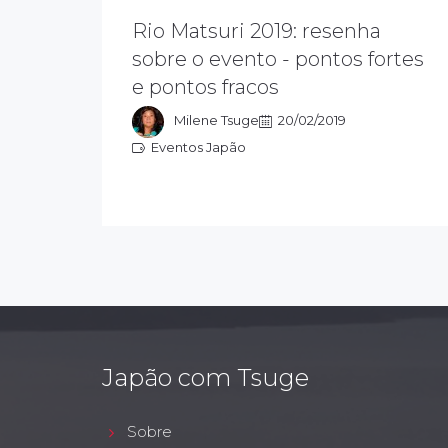
Rio Matsuri 2019: resenha
No final de janeiro, aconteceu o
sobre o evento - pontos fortes
Festival Rio Matsuri 2019, que
e pontos fracos
promove a cultura japonesa, trazendo
entretenimento para todas as idades.
Milene Tsuge
20/02/2019
Eventos Japão
Eventos Japão
Japão com Tsuge
Sobre