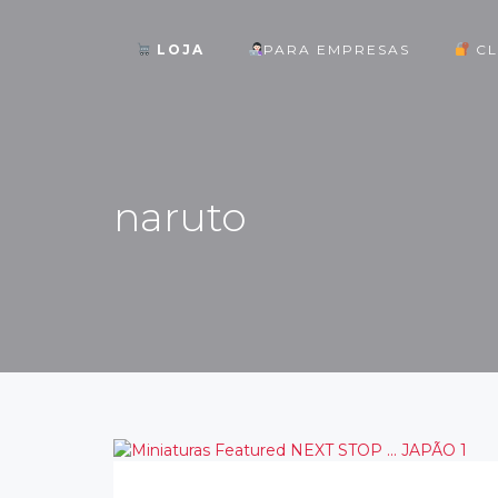
LOJA
PARA EMPRESAS
CL
ok
naruto
st
pp
am