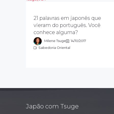
21 palavras em japonês que
Os portugueses foram os primeiros
ocidentais a chegar no Japão no
vieram do português. Você
século XVI. Por isso, mais de 400
conhece alguma?
palavras japonesas são oriundas do
português...
Milene Tsuge
14/10/2017
Sabedoria Oriental
Sabedoria Oriental
Japão com Tsuge