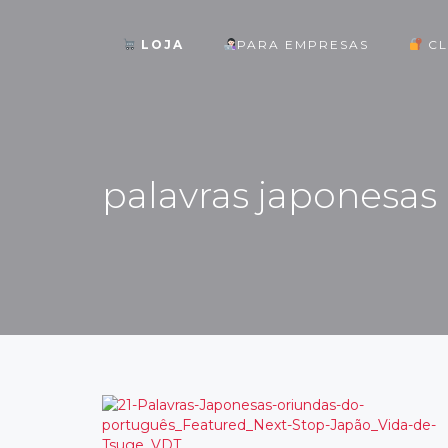
LOJA
PARA EMPRESAS
CL
ok
palavras japonesas
st
pp
am