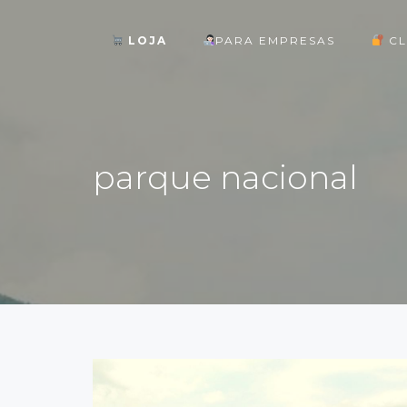
LOJA
PARA EMPRESAS
CL
ok
parque nacional
st
pp
am