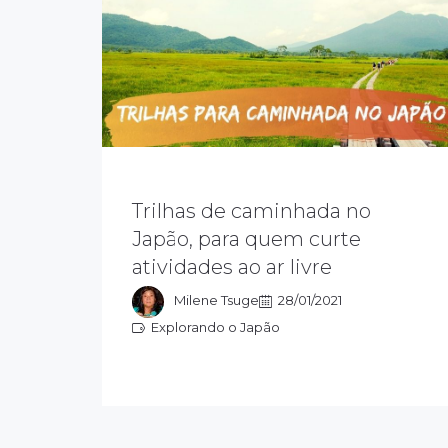
Trilhas de caminhada no
O Japão é repleto de parques
nacionais que têm atividades ao ar
Japão, para quem curte
livre, desde trilhas para caminhada,
atividades ao ar livre
até as mais radicais como o bungee
jumping
Milene Tsuge
28/01/2021
Explorando o Japão
Explorando o Japão