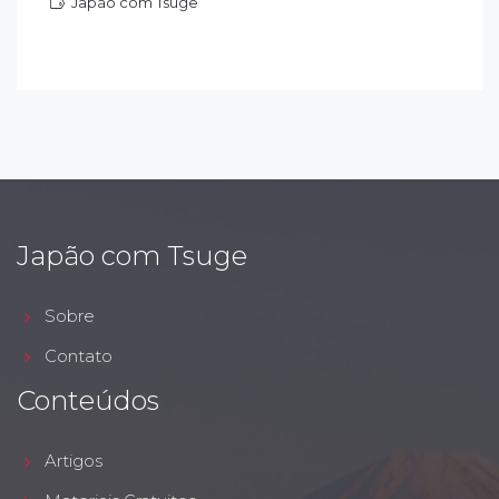
Japão com Tsuge
apão com Tsuge
Japão com Tsuge
Sobre
Contato
Conteúdos
Artigos