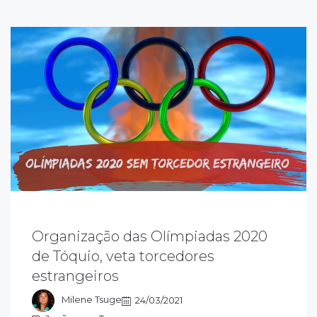
Organização das Olímpiadas 2020
úblico estrangeiro não vai poder participar
de Tóquio, veta torcedores
as Olímpiadas de 2020. Com o avanço do
estrangeiros
ovid-19 no mundo, somente os residentes
o Japão, terão acesso
Milene Tsuge
24/03/2021