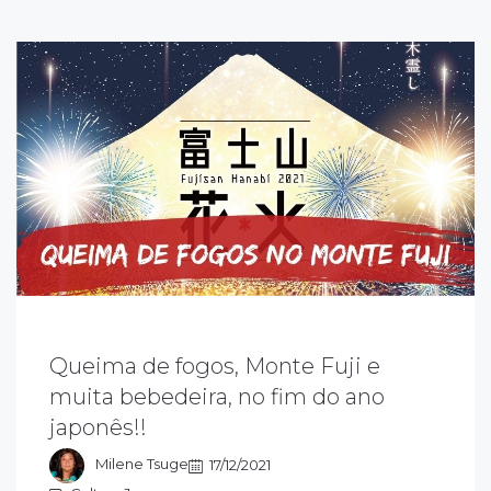
Queima de fogos, Monte Fuji e
ssa parte do Monte Fuji fica na cidade de
muita bebedeira, no fim do ano
usono, província de Shizuoka. Além do show
japonês!!
a queima de fogos, você pode apreciar a
atureza exuberante.
Milene Tsuge
17/12/2021