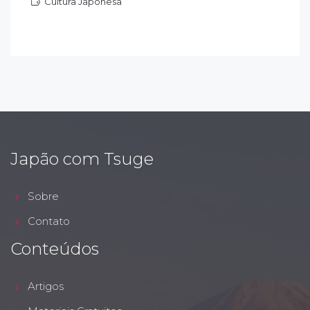
Cultura Japonesa
ultura Japonesa
Japão com Tsuge
Sobre
Contato
Conteúdos
Artigos