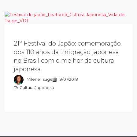
21º Festival do Japão: comemoração
dos 110 anos da imigração japonesa
 objetivo do festival do japão é preservar e
ivulgar a cultura japonesa e transmitir as
no Brasil com o melhor da cultura
radições para as novas gerações. Este ano
japonesa
omenageia os 110 anos da imigração
aponesa.
Milene Tsuge
19/07/2018
Cultura Japonesa
ultura Japonesa