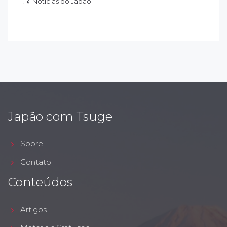
Notícias do Japão
otícias do Japão
Japão com Tsuge
Sobre
Contato
Conteúdos
Artigos