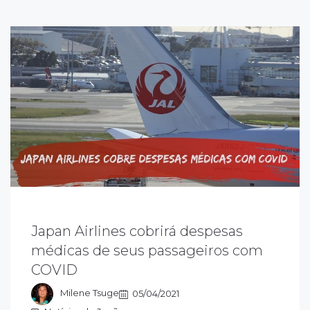
Japan Airlines cobrirá despesas
 Japan Airlines – JAL - está oferecendo um
erviço para cobrir as despesas de seus
médicas de seus passageiros com
assageiros internacionais com testes,
COVID
ratamento e quarentena, que tenham se
nfectado com COVID-19 no exterior
Milene Tsuge
05/04/2021