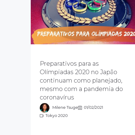
Preparativos para as
Olímpiadas 2020 no Japão
continuam como planejado,
O cancelamento das Olímpiadas
2020 em Tóquio, não está em
mesmo com a pandemia do
discussão no momento, afirmou o
coronavírus
presidente do Comitê Olímpico
Internacional, Thomas Bach
Milene Tsuge
01/02/2021
Tokyo 2020
Tokyo 2020