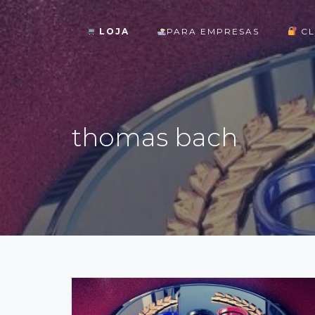
LOJA
PARA EMPRESAS
CL
ok
thomas bach
st
pp
am