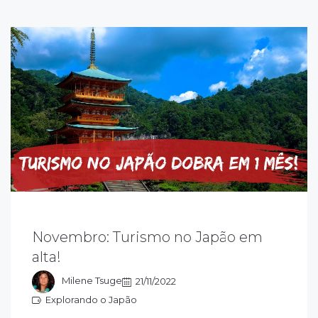
 Japão começou a permitir a entrada de
uristas estrangeiros, em julho, com muitas
Novembro: Turismo no Japão em
estrições. Em 11 de outubro, com a
alta!
uspensão das medidas restritivas, o turismo
o Japão, voltou a ficar aquecido.
Milene Tsuge
21/11/2022
Explorando o Japão
xplorando o Japão