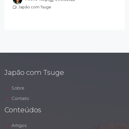
Japão com Tsuge
apão com Tsuge
Japão com Tsuge
Sobre
Contato
Conteúdos
Artigos