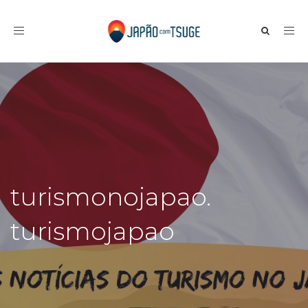
Toggle navigation
turismonojapao.
turismojapao