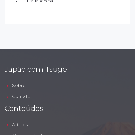
Cultura Japonesa
ultura Japonesa
Japão com Tsuge
Sobre
Contato
Conteúdos
Artigos