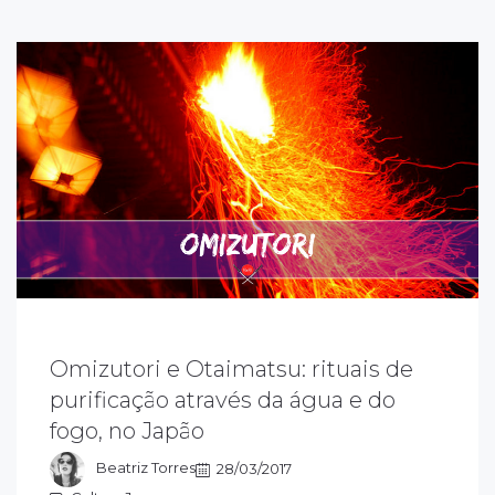
Omizutori e Otaimatsu: rituais de
iteralmente, o Omizutori significa beber
gua sagrada, onde as pessoas retiram água
purificação através da água e do
e um poço e bebem. Essa água é
fogo, no Japão
onsiderada purificada e com o poder de
urar doenças...
Beatriz Torres
28/03/2017