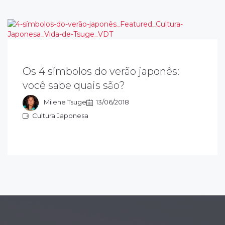
 Yukata é a roupa tradicional do verão
aponês e muito comum nos festivais. No
Os 4 símbolos do verão japonês:
erão japonês, o kakigōri faz muito sucesso.
você sabe quais são?
anabi Taikai é um festival de fogos de
tifícios.
Milene Tsuge
13/06/2018
Cultura Japonesa
ultura Japonesa