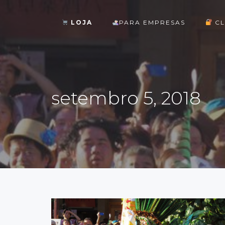
LOJA
PARA EMPRESAS
CL
ok
setembro 5, 2018
st
pp
am