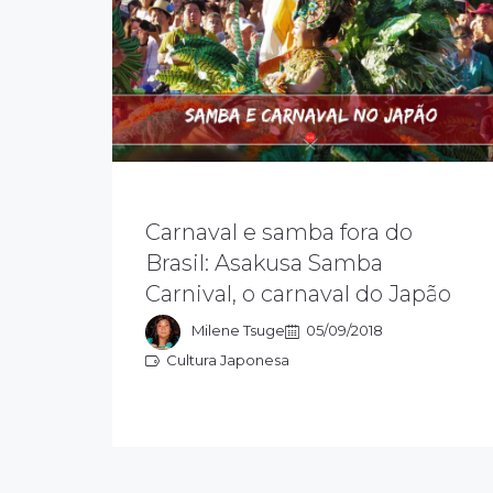
Carnaval e samba fora do
O Asakusa samba carnival que recria
o carnaval do Rio de Janeiro em
Brasil: Asakusa Samba
Tóquio, atrai meio milhão de pessoas
Carnival, o carnaval do Japão
todos os anos e já tomou conta do
coração dos japoneses e visitantes
Milene Tsuge
05/09/2018
Cultura Japonesa
Cultura Japonesa