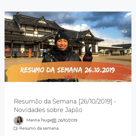
esumão da semana 26/10/2019 sobre o
Resumão da Semana [26/10/2019] -
apão: acompanhe as novidades que rolaram
Novidades sobre Japão
essa semana e fique ligado em tudo que
ola sobre o Japão
Marina Tsuge
26/10/2019
Resumo da semana
esumo da semana