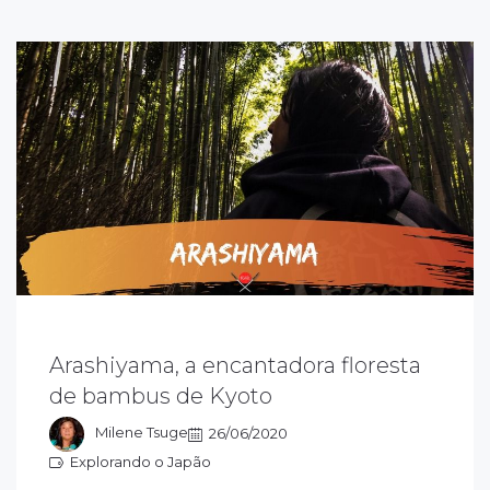
rashiyama é um distrito de Kyoto, onde fica
Arashiyama, a encantadora floresta
 famosa mata de bambus de Sagano, que
de bambus de Kyoto
ais parece uma floresta fechada, de tão
ltos que são os bambus.
Milene Tsuge
26/06/2020
Explorando o Japão
xplorando o Japão