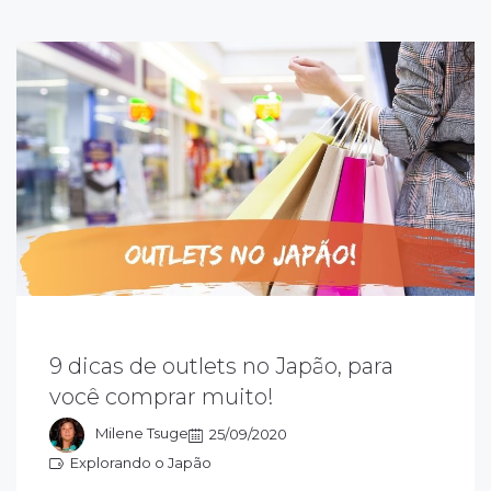
ara quem nunca viajou para o Japão, se
9 dicas de outlets no Japão, para
repare: sempre na virada das estações, há
você comprar muito!
uitas promoções e os outlets de grifes, dão
escontos de até 80%.
Milene Tsuge
25/09/2020
Explorando o Japão
xplorando o Japão