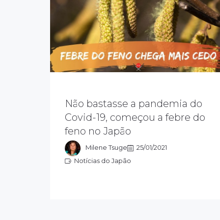
Não bastasse a pandemia do
A primavera no Japão, além das lindas
paisagens floridas, traz uma alergia
Covid-19, começou a febre do
chamada febre do feno, polinose ou,
feno no Japão
como é conhecida no país,
KAFUNSHO
Milene Tsuge
25/01/2021
Notícias do Japão
Notícias do Japão