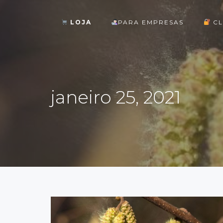
LOJA
PARA EMPRESAS
CL
ok
janeiro 25, 2021
st
pp
am