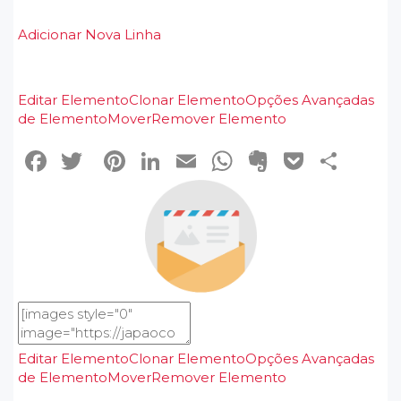
Adicionar Nova Linha
Editar Elemento
Clonar Elemento
Opções Avançadas
de Elemento
Mover
Remover Elemento
Facebook
Twitter
Pinterest
LinkedIn
Email
WhatsApp
Evernote
Pocke
Sha
Editar Elemento
Clonar Elemento
Opções Avançadas
de Elemento
Mover
Remover Elemento