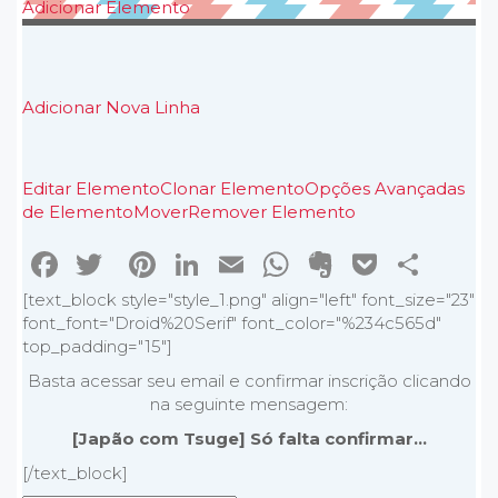
Adicionar Elemento
Adicionar Nova Linha
Editar Elemento
Clonar Elemento
Opções Avançadas
de Elemento
Mover
Remover Elemento
Facebook
Twitter
Pinterest
LinkedIn
Email
WhatsApp
Evernote
Pocke
Sha
[text_block style="style_1.png" align="left" font_size="23"
font_font="Droid%20Serif" font_color="%234c565d"
top_padding="15"]
Basta acessar seu email e confirmar inscrição clicando
na seguinte mensagem:
[Japão com Tsuge] Só falta confirmar...
[/text_block]