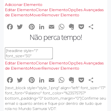
Adicionar Elemento
Editar Elemento
Clonar Elemento
Opções Avançadas
de Elemento
Mover
Remover Elemento
Facebook
Twitter
Pinterest
LinkedIn
Email
WhatsApp
Evernote
Pocke
Sha
Não perca tempo!
Editar Elemento
Clonar Elemento
Opções Avançadas
de Elemento
Mover
Remover Elemento
Facebook
Twitter
Pinterest
LinkedIn
Email
WhatsApp
Evernote
Pocke
Sha
[text_block style="style_1.png" align="left" font_size="17"
font_font="Palatino" font_color="%23575757"
bottom_padding="0" bottom_margin="0"]Confirme seu
email o quanto antes e fique por dentro de tudo que
rola no Mundo Samurai VDT: