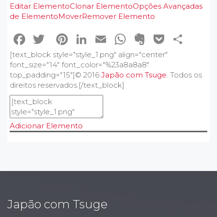
Editar Elemento
Clonar Elemento
Opções Avançadas
de Elemento
Mover
Remover Elemento
Facebook
Twitter
Pinterest
LinkedIn
Email
WhatsApp
Evernote
Pocke
Sha
[text_block style="style_1.png" align="center"
font_size="14" font_color="%23a8a8a8"
top_padding="15"]© 2016
Japão com Tsuge
. Todos os
direitos reservados.[/text_block]
Adicionar Elemento
Japão com Tsuge