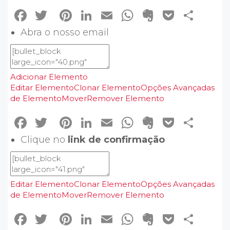
Facebook
Twitter
Pinterest
LinkedIn
Email
WhatsApp
Evernote
Pocke
Sha
Abra o nosso email
Adicionar Elemento
Editar Elemento
Clonar Elemento
Opções Avançadas
de Elemento
Mover
Remover Elemento
Facebook
Twitter
Pinterest
LinkedIn
Email
WhatsApp
Evernote
Pocke
Sha
Clique no
link de confirmação
Editar Elemento
Clonar Elemento
Opções Avançadas
de Elemento
Mover
Remover Elemento
Facebook
Twitter
Pinterest
LinkedIn
Email
WhatsApp
Evernote
Pocke
Sha