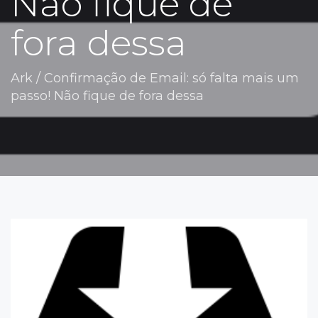
Não fique de
fora dessa
Ark
/
Confirmação de Email: só falta mais um
passo! Não fique de fora dessa