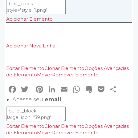
Adicionar Elemento
Adicionar Nova Linha
Editar Elemento
Clonar Elemento
Opções Avançadas
de Elemento
Mover
Remover Elemento
Facebook
Twitter
Pinterest
LinkedIn
Email
WhatsApp
Evernote
Pocke
Sha
Acesse seu
email
Editar Elemento
Clonar Elemento
Opções Avançadas
de Elemento
Mover
Remover Elemento