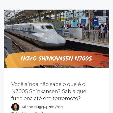
Você ainda não sabe o que é o
 n700s o mais novo trem-bala do Japão,
uja letra "S" significa "supreme". Supremo
N700S Shinkansen? Sabia que
ue indica melhoria no design, na tecnologia
funciona até em terremoto?
 no conforto e pode operar durante um
erremoto.
Milene Tsuge
21/01/2021