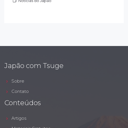
Notícias do Japão
otícias do Japão
Japão com Tsuge
Sobre
Contato
Conteúdos
Artigos