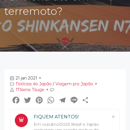
terremoto?
21 jan 2021
⚬
Notícias do Japão
/
Viagem pro Japão
⚬
Milene Tsuge
⚬
Facebook
Twitter
Pinterest
WhatsApp
Telegram
Line
Share
Clos
×
FIQUEM ATENTOS!
Em outubro/2023 Brasil e Japão
assinaram um acordo mútuo de