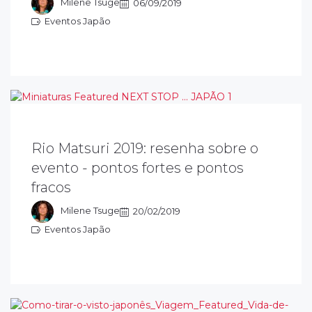
ascente.
Milene Tsuge
06/09/2019
Eventos Japão
ventos Japão
Rio Matsuri 2019: resenha sobre o
o final de janeiro, aconteceu o Festival Rio
evento - pontos fortes e pontos
atsuri 2019, que promove a cultura
fracos
aponesa, trazendo entretenimento para
odas as idades.
Milene Tsuge
20/02/2019
Eventos Japão
ventos Japão