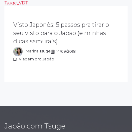
Visto Japonês: 5 passos pra tirar o
uando você programa uma viagem ao
apão, a obtenção do visto japonês é motivo
seu visto para o Japão (e minhas
e medo e dúvida na hora de viajar, ainda
dicas samurais)
ais que tem que comprar a passagem de
da e volta primeiro.
Marina Tsuge
14/09/2018
Viagem pro Japão
iagem pro Japão
Japão com Tsuge