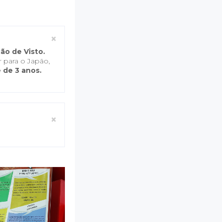
Close
×
ão de Visto.
 para o Japão,
 de 3 anos.
Close
×