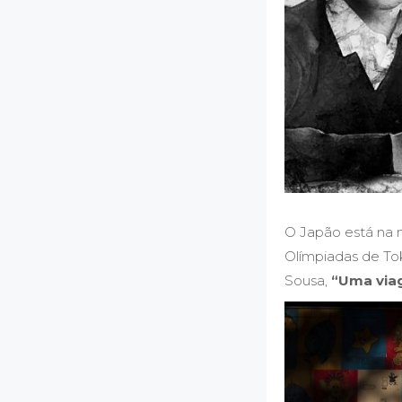
O Japão está na 
Olímpiadas de To
Sousa,
“Uma viag