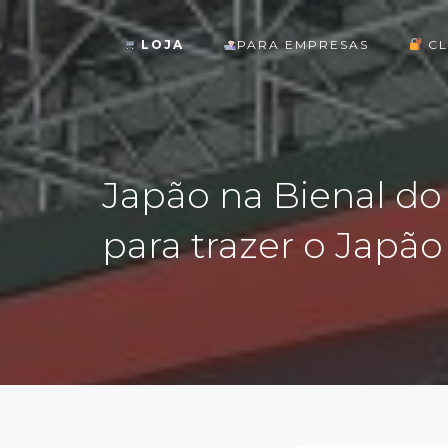
LOJA
PARA EMPRESAS
CL
ok
Japão na Bienal do 
para trazer o Japão
st
pp
am