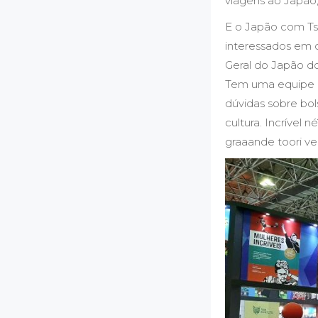
viagens ao Japão,
E o Japão com T
interessados em 
Geral do Japão do
Tem uma equipe d
dúvidas sobre bol
cultura. Incrível 
graaande toori ve