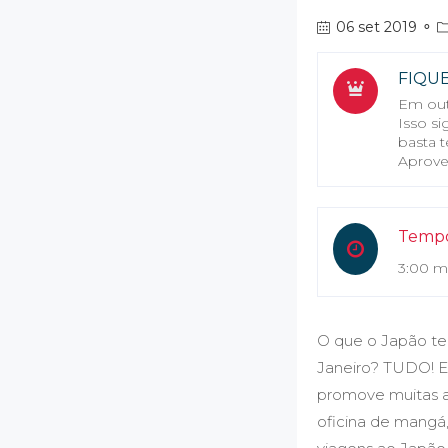
06 set 2019
⚬
FIQU
Em out
Isso s
basta t
Aprove
Tempo
3:00 m
O que o Japão te
Janeiro? TUDO! E
promove muitas at
oficina de mangá, 