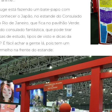
 anime...
suge está fazendo um bate-papo com
conhecer o Japão, no estande do Consulado
 Rio de Janeiro, que fica no pavilhão Verde.
o consulado fantástica, que pode tirar
sas de estudo, tipos de visto e dicas da
né? É fácil achar a gente lá, pois tem um
rmelho na frente do estande.