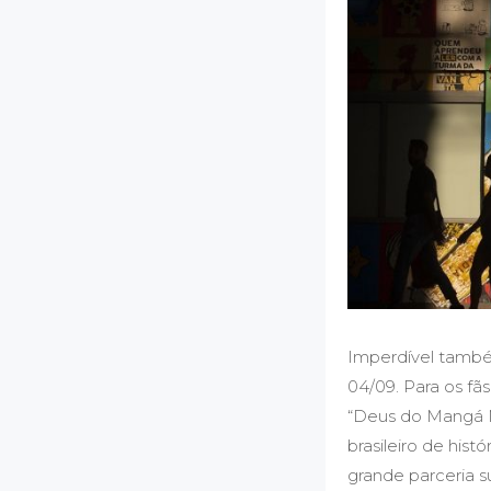
Imperdível també
04/09. Para os f
“Deus do Mangá M
brasileiro de his
grande parceria 