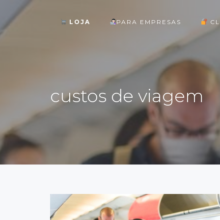
LOJA
PARA EMPRESAS
CL
ok
custos de viagem
st
pp
am