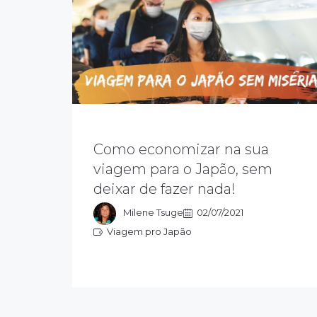
Como economizar na sua
Por isso, vamos te dar dicas de como
economizar na sua viagem para o
viagem para o Japão, sem
Japão, cortando os custos certos,
deixar de fazer nada!
para você não deixar de fazer o que
gosta.
Milene Tsuge
02/07/2021
Viagem pro Japão
Viagem pro Japão