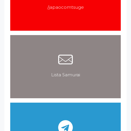
/japaocomtsuge
Lista Samurai