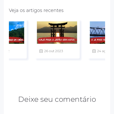
Veja os artigos recentes
v 2022
26 out 2023
24 ago 20
Deixe seu comentário