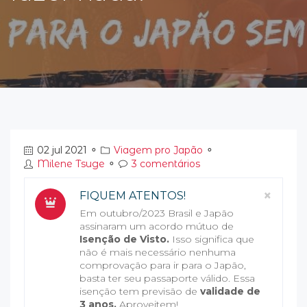
02 jul 2021
⚬
Viagem pro Japão
⚬
Milene Tsuge
⚬
3 comentários
Clos
×
FIQUEM ATENTOS!
Em outubro/2023 Brasil e Japão
assinaram um acordo mútuo de
Isenção de Visto.
Isso significa que
não é mais necessário nenhuma
comprovação para ir para o Japão,
basta ter seu passaporte válido. Essa
isenção tem previsão de
validade de
3 anos.
Aproveitem!