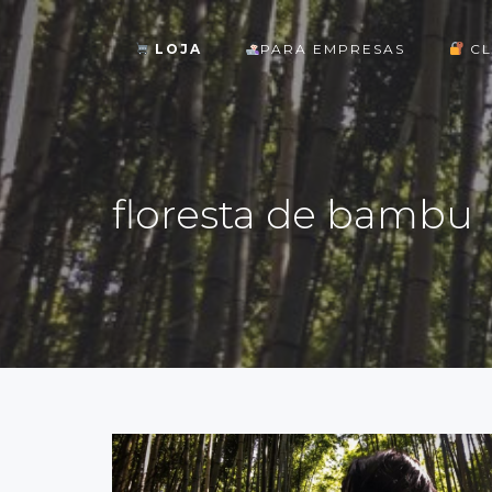
LOJA
PARA EMPRESAS
CL
ok
floresta de bambu
st
pp
am