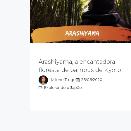
Arashiyama é um distrito de Kyoto,
onde fica a famosa mata de bambus
Arashiyama, a encantadora
de Sagano, que mais parece uma
floresta de bambus de Kyoto
floresta fechada, de tão altos que são
os bambus.
Milene Tsuge
26/06/2020
Explorando o Japão
Explorando o Japão