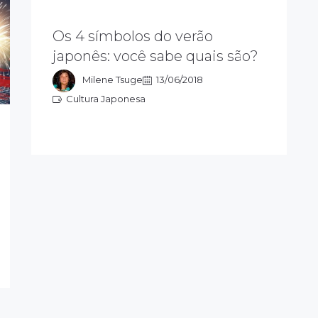
O Yukata é a roupa tradicional do
verão japonês e muito comum nos
Os 4 símbolos do verão
festivais. No verão japonês, o kakigōri
japonês: você sabe quais são?
faz muito sucesso. Hanabi Taikai é um
festival de fogos de artifícios.
Milene Tsuge
13/06/2018
Cultura Japonesa
Cultura Japonesa