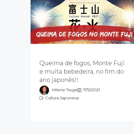
Queima de fogos, Monte Fuji
Essa parte do Monte Fuji fica na
cidade de Susono, província de
e muita bebedeira, no fim do
Shizuoka. Além do show da queima
ano japonês!!
de fogos, você pode apreciar a
natureza exuberante.
Milene Tsuge
17/12/2021
Cultura Japonesa
Cultura Japonesa