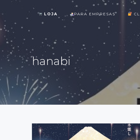
LOJA
PARA EMPRESAS
CL
ok
hanabi
st
pp
am