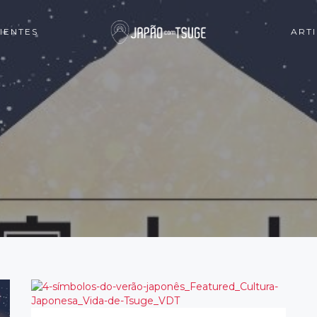
IENTES
ART