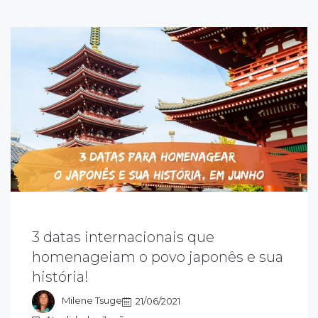
3 datas internacionais que
o redor do mundo, foram criadas datas para
homenageiam o povo japonês e sua
omenagear o japonês e sua história. Em
história!
unho, existem 3 datas que vale a pena você
onhecer
Milene Tsuge
21/06/2021