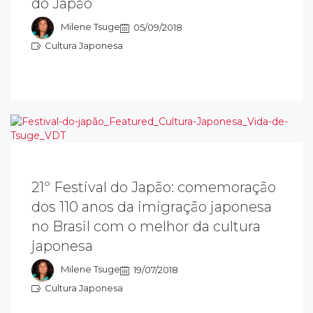
do Japão
omou conta do coração dos japoneses e
isitantes
Milene Tsuge
05/09/2018
Cultura Japonesa
ultura Japonesa
21º Festival do Japão: comemoração
dos 110 anos da imigração japonesa
 objetivo do festival do japão é preservar e
ivulgar a cultura japonesa e transmitir as
no Brasil com o melhor da cultura
radições para as novas gerações. Este ano
japonesa
omenageia os 110 anos da imigração
aponesa.
Milene Tsuge
19/07/2018
Cultura Japonesa
ultura Japonesa